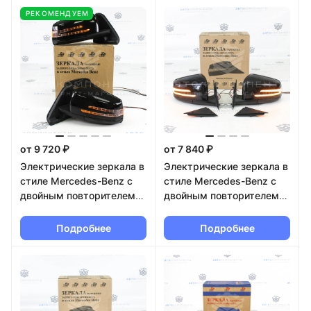
РЕКОМЕНДУЕМ
от 9 720 ₽
от 7 840 ₽
Электрические зеркала в
Электрические зеркала в
стиле Mercedes-Benz с
стиле Mercedes-Benz с
двойным повторителем
двойным повторителем
(электропривод, обогрев,
(электропривод, обогрев,
электроскладывание,
электроскладывание,
Подробнее
Подробнее
вежливая подсветка)
вежливая подсветка) ВАЗ
Лада Нива 4х4 в цвет
2101-2107 в цвет кузова
кузова