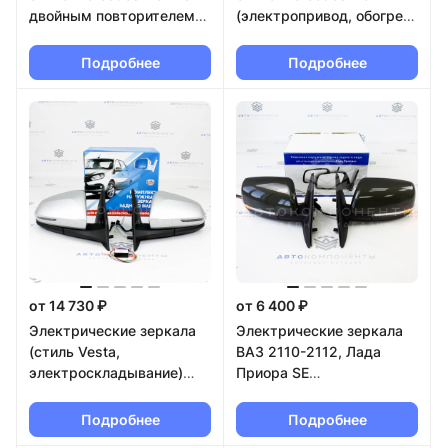
двойным повторителем
(электропривод, обогрев,
(электропривод, обогрев,
электроскладывание,
электроскладывание,
вежливая подсветка)
Подробнее
Подробнее
вежливая подсветка) ВАЗ
Лада Гранта , Калина 2 в
2110-2112, Лада Приора в
цвет кузова
цвет кузова
от 14 730 ₽
от 6 400 ₽
Электрические зеркала
Электрические зеркала
(стиль Vesta,
ВАЗ 2110-2112, Лада
электроскладывание)
Приора SE
ВАЗ 2110-2112, Лада
"AutoComponent" c
Приора в цвет кузова
повторителями
Подробнее
Подробнее
(оригинал) в цвет кузова