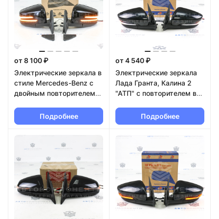
от 8 100 ₽
от 4 540 ₽
Электрические зеркала в
Электрические зеркала
стиле Mercedes-Benz с
Лада Гранта, Калина 2
двойным повторителем
"АТП" с повторителем в
(электропривод, обогрев,
цвет кузова
электроскладывание,
Подробнее
Подробнее
вежливая подсветка) ВАЗ
2108-21099, 2113-2115 в
цвет кузова