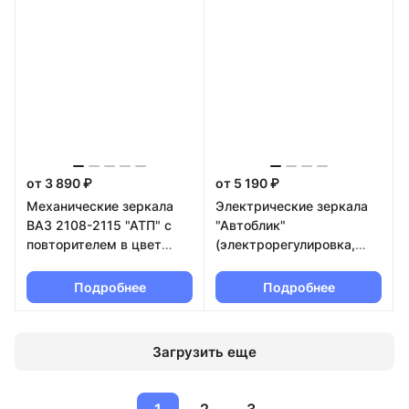
от 3 890 ₽
от 5 190 ₽
Механические зеркала
Электрические зеркала
ВАЗ 2108-2115 "АТП" с
"Автоблик"
повторителем в цвет
(электрорегулировка,
кузова
обогрев) Лада Приора,
ВАЗ 2110-2112 в цвет
Подробнее
Подробнее
кузова
Загрузить еще