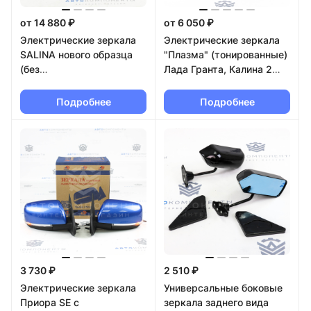
от 14 880 ₽
от 6 050 ₽
Электрические зеркала
Электрические зеркала
SALINA нового образца
"Плазма" (тонированные)
(без
Лада Гранта, Калина 2
электроскладывания)
"АТП"
Лада Vesta в цвет кузова
Подробнее
Подробнее
3 730 ₽
2 510 ₽
Электрические зеркала
Универсальные боковые
Приора SE с
зеркала заднего вида