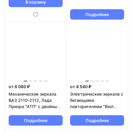
цвет кузова
В корзину
Подробнее
от 6 080 ₽
от 4 540 ₽
Механические зеркала
Электрические зеркала с
ВАЗ 2110-2112, Лада
бегающими
Приора "АТП" с двойным
повторителями "Best
повторителем AMG
Partner" Лада Гранта,
(темные) в цвет кузова
Калина 2 в цвет кузова
Подробнее
Подробнее