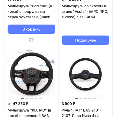
Мультируль "Porsche" (в
Мультируль со скосом в
коже) с подрулевым
стиле "Vesta" (БАРС ПРО,
переключателем (шлейф)
в коже) с зашитой
6 пинов Лада Приора,
подушкой ВАЗ 2101-2107,
Калина, Гранта
Лада Нива 4х4
В корзину
Подробнее
от 47 250 ₽
3 900 ₽
Мультируль "KIA RIO" (в
Руль "FIAT" ВАЗ 2101-
коже) с подушкой ВАЗ
2107, Лада Нива 4х4