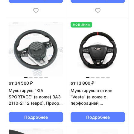
НОВИНКА
от 34 500 ₽
от 13 800 ₽
Мультируль "KIA
Мультируль в стиле
SPORTAGE" (в коже) ВАЗ
"Vesta" (в коже с
2110-2112 (евро), Приора,
перфорацией,
Гранта, Калина
алькантара) с муляжом
подушки ВАЗ 2110-2112
Подробнее
Подробнее
(евро), Калина, Гранта,
Приора