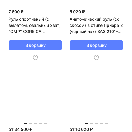
7 600 ₽
5 920 ₽
Руль спортивный (с
Анатомический руль (со
вылетом, овальный хват)
скосом) в стиле Приора 2
"OMP" CORSICA
(чёрный лак) ВАЗ 2101-
SUPERLEGGERO (замша,
2107, Лада Нива 4х4
белая метка)
В корзину
В корзину
от 34 500 ₽
от 10 620 ₽