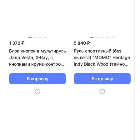
1 370 ₽
5 840 ₽
Блок кнопок в мультируль
Руль спортивный (без
Лада Vesta, X-Ray, с
вылета) "MOMO" Heritage
кнопками круиз-контроля
Indy Black Wood (темное
(левая сторона)
дерево)
В корзину
В корзину