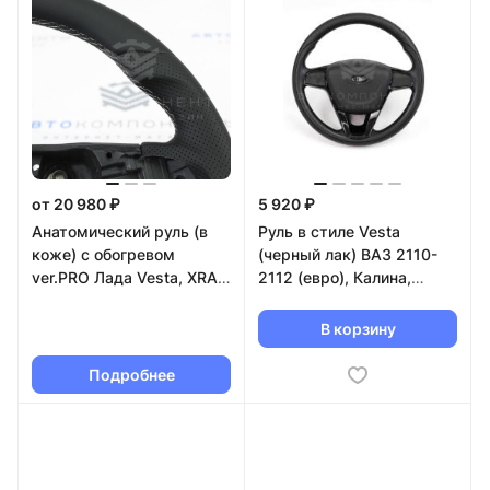
от 20 980 ₽
5 920 ₽
Анатомический руль (в
Руль в стиле Vesta
коже) с обогревом
(черный лак) ВАЗ 2110-
ver.PRO Лада Vesta, XRAY,
2112 (евро), Калина,
Ларгус FL
Гранта, Приора
В корзину
Подробнее