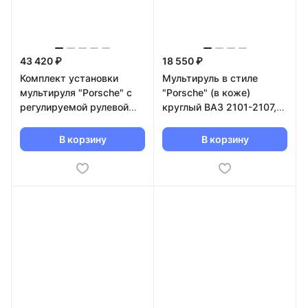
43 420 ₽
18 550 ₽
Комплект установки
Мультируль в стиле
мультируля "Porsche" с
"Porsche" (в коже)
регулируемой рулевой
круглый ВАЗ 2101-2107,
колонкой Лада Нива 4x4
Лада Нива 4х4 (черный
(до 2020г.)
лак)
В корзину
В корзину