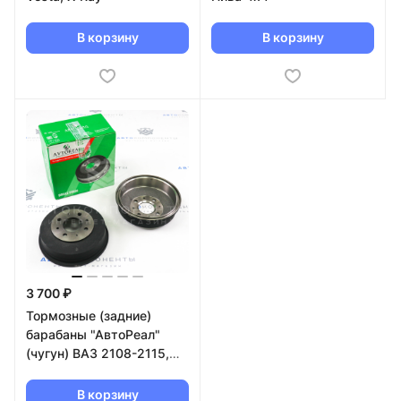
В корзину
В корзину
3 700 ₽
Тормозные (задние)
барабаны "АвтоРеал"
(чугун) ВАЗ 2108-2115,
Калина, Приора, Гранта
(AB1118 3502070)
В корзину