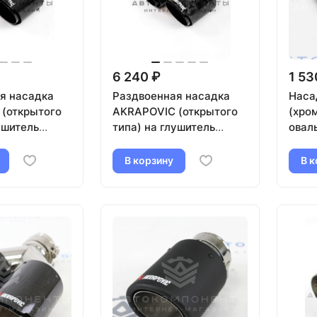
6 240 ₽
1 53
я насадка
Раздвоенная насадка
Наса
(открытого
AKRAPOVIC (открытого
(хро
ушитель
типа) на глушитель
овал
1-89мм
(правая) 51-89мм
рная)
(кованый карбон,
В корзину
В к
черная)