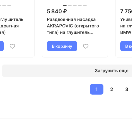
5 840 ₽
7 75
 глушитель
Раздвоенная насадка
Унив
адратная
AKRAPOVIC (открытого
на гл
ая)
типа) на глушитель
BMW
(прямая) 51-89мм
(карбон, черная)
В корзину
В к
Загрузить еще
1
2
3