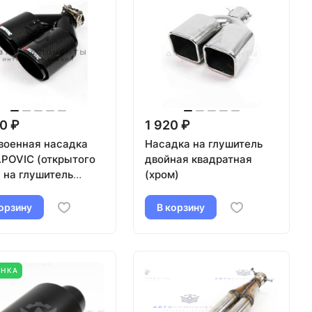
0 ₽
1 920 ₽
военная насадка
Насадка на глушитель
POVIC (открытого
двойная квадратная
 на глушитель
(хром)
ая) 51-89мм
он, черная)
орзину
В корзину
ИНКА