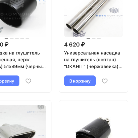
0 ₽
4 620 ₽
дка на глушитель
Универсальная насадка
шенная, нерж.
на глушитель (шотган)
ь) 51х89мм (черный
"DKAHIT" (нержавейка)
(Н0001)
орзину
В корзину