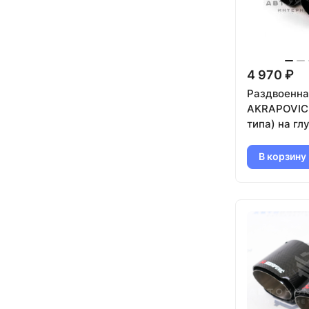
4 970 ₽
Раздвоенна
AKRAPOVIC 
типа) на гл
(правая) 5
(карбон, че
В корзину