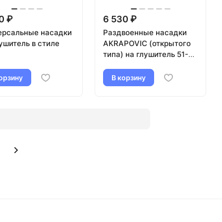
0 ₽
6 530 ₽
ерсальные насадки
Раздвоенные насадки
ушитель в стиле
AKRAPOVIC (открытого
типа) на глушитель 51-
89мм (карбон, черные)
(2 шт)
орзину
В корзину