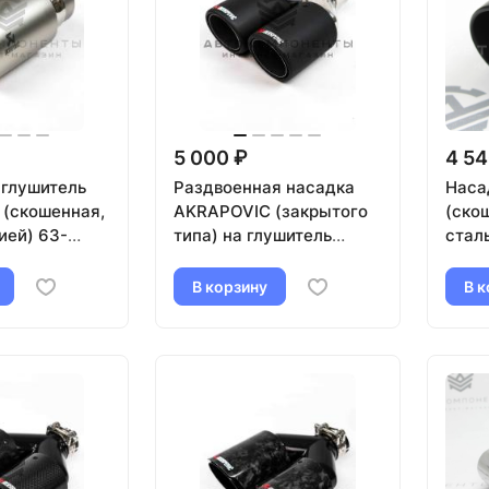
5 000 ₽
4 54
 глушитель
Раздвоенная насадка
Наса
(скошенная,
AKRAPOVIC (закрытого
(ско
ией) 63-
типа) на глушитель
стал
бристая)
(прямая) 63-89мм
мат)
(карбон)
В корзину
В к