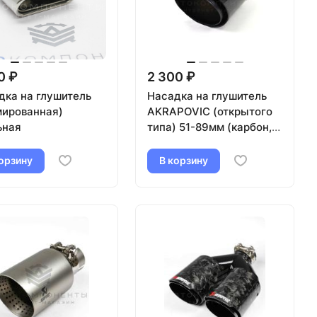
0 ₽
2 300 ₽
дка на глушитель
Насадка на глушитель
мированная)
AKRAPOVIC (открытого
ьная
типа) 51-89мм (карбон,
черная)
орзину
В корзину