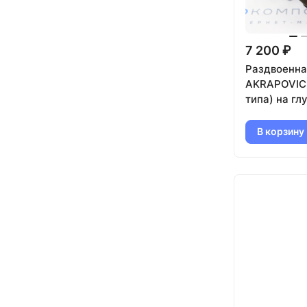
7 200 ₽
Раздвоенна
AKRAPOVIC 
типа) на гл
(левая) 63м
хром)
В корзину