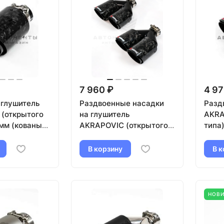
7 960 ₽
4 97
 глушитель
Раздвоенные насадки
Разд
(открытого
на глушитель
AKRA
9мм (кованый
AKRAPOVIC (открытого
типа)
ная)
типа) 51-89мм (кованый
(лев
карбон, черные) (2 шт)
(карб
В корзину
В к
НОВ