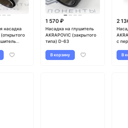
1 570 ₽
2 13
я насадка
Насадка на глушитель
Наса
(открытого
AKRAPOVIC (закрытого
AKRA
ушитель
типа) D-63
с пе
м (карбон,
(сер
В корзину
В к