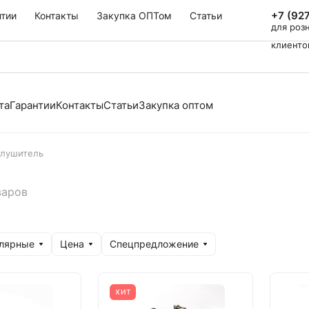
+7 (92
нтии
Контакты
Закупка ОПТом
Статьи
для роз
клиенто
та
Гарантии
Контакты
Статьи
Закупка оптом
глушитель
варов
улярные
Цена
Спецпредложение
ХИТ