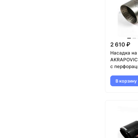
2 610 ₽
Насадка на
AKRAPOVIC 
с перфорац
89мм (сере
В корзину