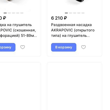
0 ₽
6 210 ₽
дка на глушитель
Раздвоенная насадка
POVIC (скошенная,
AKRAPOVIC (открытого
рфорацией) 51-89мм
типа) на глушитель
ебристая)
(прямая) 51-89мм
(кованый карбон,
орзину
В корзину
черная)