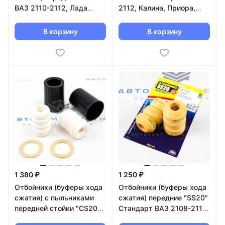
ВАЗ 2110-2112, Лада
2112, Калина, Приора,
Приора
Гранта (2 шт)
В корзину
В корзину
1 380 ₽
1 250 ₽
Отбойники (буферы хода
Отбойники (буферы хода
сжатия) с пыльниками
сжатия) передние "SS20"
передней стойки "CS20"
Стандарт ВАЗ 2108-2115
PROFI Лада Vesta (11076)
(SS74101)