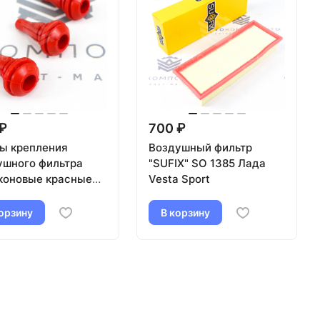
₽
700 ₽
ы крепления
Воздушный фильтр
ушного фильтра
"SUFIX" SO 1385 Лада
коновые красные
Vesta Sport
2110-2112
орзину
В корзину