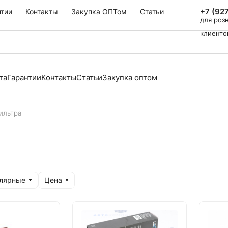
+7 (92
нтии
Контакты
Закупка ОПТом
Статьи
для роз
клиенто
та
Гарантии
Контакты
Статьи
Закупка оптом
ильтра
улярные
Цена