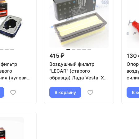
415 ₽
130 
 фильтр
Воздушный фильтр
Опор
евого
"LECAR" (старого
возд
ния (нулевик)
образца) Лада Vesta, X-
сили
07, 2108-
Ray (до 2019 г.в)
ВАЗ 
-2112, 2113-
В корзину
В к
4х4
р)