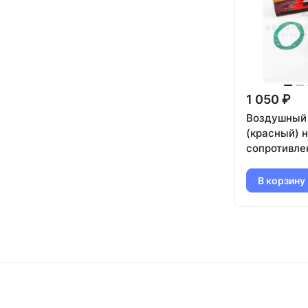
1 050 ₽
Воздушный
(красный) 
сопротивле
ВАЗ 2101-21
21099, 2110
В корзину
2115, Нива 
(карбюрато