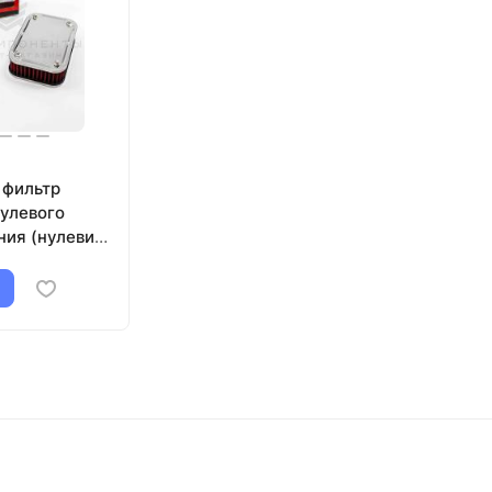
 фильтр
нулевого
ния (нулевик)
07, 2108-
-2112, 2113-
4х4
р)