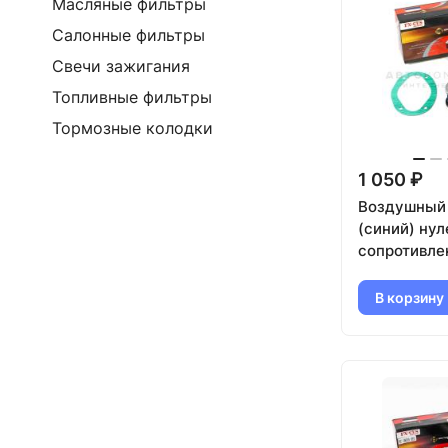
Масляные фильтры
Салонные фильтры
Свечи зажигания
Топливные фильтры
Тормозные колодки
1 050 ₽
Воздушный
(синий) нул
сопротивле
ВАЗ 2101-21
21099, 2110
В корзину
2115, Нива 
(карбюрато