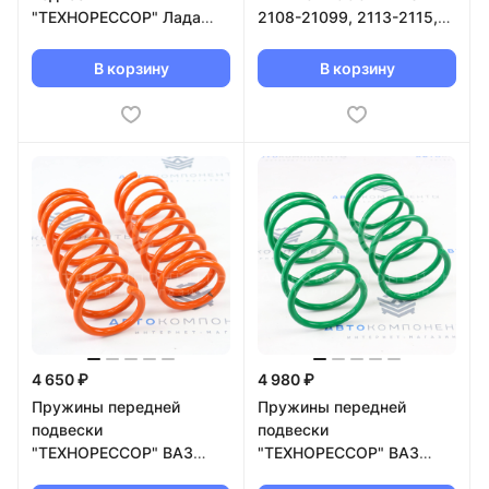
"ТЕХНОРЕССОР" Лада
2108-21099, 2113-2115,
Приора, Калина 2, Гранта
Калина, Гранта, Приора
-70мм (зеленые)
Драйв с занижением -30
В корзину
В корзину
TRF2170-70
(красные)
4 650 ₽
4 980 ₽
Пружины передней
Пружины передней
подвески
подвески
"ТЕХНОРЕССОР" ВАЗ
"ТЕХНОРЕССОР" ВАЗ
2101-2107 -50мм
2108-2115, 2110-2112