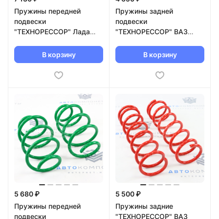
Пружины передней
Пружины задней
подвески
подвески
"ТЕХНОРЕССОР" Лада
"ТЕХНОРЕССОР" ВАЗ
Гранта FL -50мм
2101-2107 -50мм
(оранжевые)
(оранжевые) TRR2101-50
В корзину
В корзину
5 680 ₽
5 500 ₽
Пружины передней
Пружины задние
подвески
"ТЕХНОРЕССОР" ВАЗ