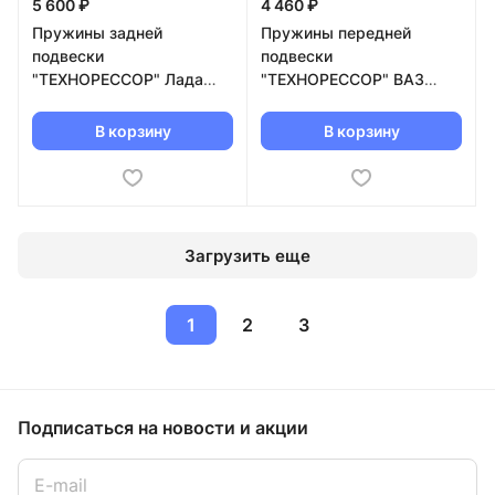
5 600 ₽
4 460 ₽
Пружины задней
Пружины передней
подвески
подвески
"ТЕХНОРЕССОР" Лада
"ТЕХНОРЕССОР" ВАЗ
Нива 4х4 -30мм
2108-2115, 2110-2112
(красные)
-120мм (черные)
В корзину
В корзину
Загрузить еще
1
2
3
Подписаться
на новости и акции