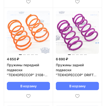
4 650 ₽
6 690 ₽
Пружины передней
Пружины задней
подвески
подвески
"ТЕХНОРЕССОР" 2108-
"ТЕХНОРЕССОР" DRIFT
2115, 2110-2112 -50мм
(56КГ) ВАЗ 2101-2107
(оранжевые)
-50мм (фиолетовые)
В корзину
В корзину